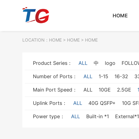
HOME
LOCATION：
HOME
> HOME > HOME
Product Series：
ALL
中
logo
FOLLO
Number of Ports：
ALL
1-15
16-32
3
Main Port Speed：
ALL
10GE
2.5GE
Uplink Ports：
ALL
40G QSFP+
10G SF
Power type：
ALL
Built-in *1
External*1