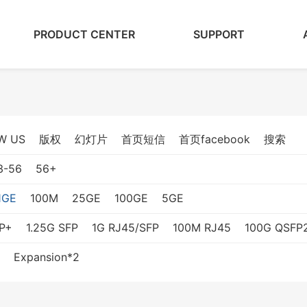
PRODUCT CENTER
SUPPORT
W US
版权
幻灯片
首页短信
首页facebook
搜索
3-56
56+
1GE
100M
25GE
100GE
5GE
P+
1.25G SFP
1G RJ45/SFP
100M RJ45
100G QSFP
Expansion*2