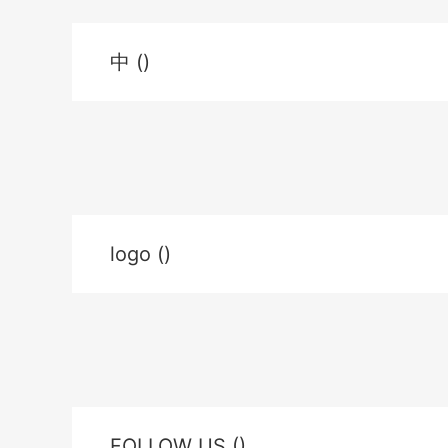
中 ()
logo ()
FOLLOW US ()