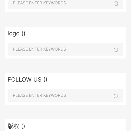
logo ()
FOLLOW US ()
版权 ()