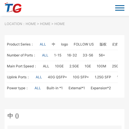
LOCATION：
HOME
> HOME > HOME
Product Series：
ALL
中
logo
FOLLOW US
版权
幻灯片
Number of Ports：
ALL
1-15
16-32
33-56
56+
Main Port Speed：
ALL
10GE
2.5GE
1GE
100M
25GE
1
Uplink Ports：
ALL
40G QSFP+
10G SFP+
1.25G SFP
1G RJ4
Power type：
ALL
Built-in *1
External*1
Expansion*2
中 ()