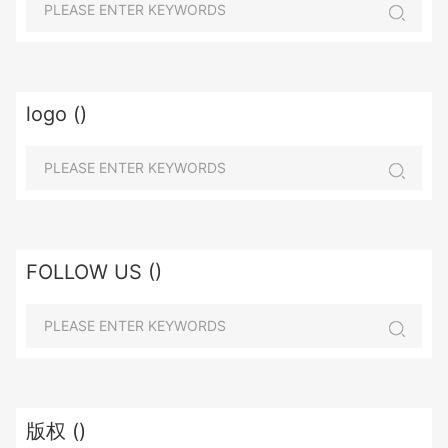
logo ()
FOLLOW US ()
版权 ()