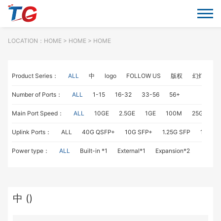
LOCATION：
HOME
> HOME > HOME
Product Series：
ALL
中
logo
FOLLOW US
版权
幻灯片
Number of Ports：
ALL
1-15
16-32
33-56
56+
Main Port Speed：
ALL
10GE
2.5GE
1GE
100M
25GE
1
Uplink Ports：
ALL
40G QSFP+
10G SFP+
1.25G SFP
1G RJ4
Power type：
ALL
Built-in *1
External*1
Expansion*2
中 ()